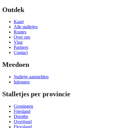
Ontdek
Kaart
Alle stalletjes
Routes
Over ons
Vlag
Partners
Contact
Meedoen
Stalletje aanmelden
Inloggen
Stalletjes per provincie
Groningen
Friesland
Drenthe
Overijssel
Flevoland