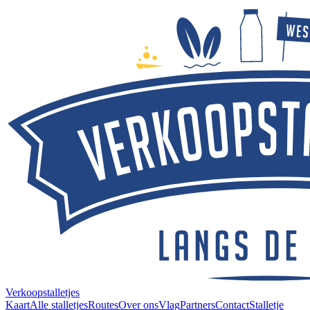
Verkoopstalletjes
Kaart
Alle stalletjes
Routes
Over ons
Vlag
Partners
Contact
Stalletje