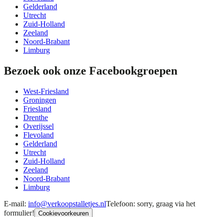
Gelderland
Utrecht
Zuid-Holland
Zeeland
Noord-Brabant
Limburg
Bezoek ook onze Facebookgroepen
West-Friesland
Groningen
Friesland
Drenthe
Overijssel
Flevoland
Gelderland
Utrecht
Zuid-Holland
Zeeland
Noord-Brabant
Limburg
E-mail:
info@verkoopstalletjes.nl
Telefoon: sorry, graag via het
formulier!
Cookievoorkeuren