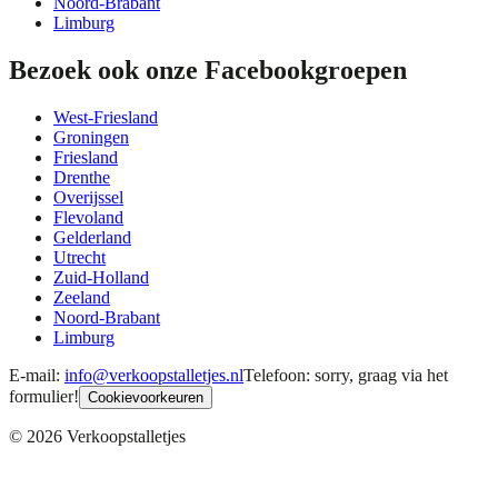
Noord-Brabant
Limburg
Bezoek ook onze Facebookgroepen
West-Friesland
Groningen
Friesland
Drenthe
Overijssel
Flevoland
Gelderland
Utrecht
Zuid-Holland
Zeeland
Noord-Brabant
Limburg
E-mail:
info@verkoopstalletjes.nl
Telefoon: sorry, graag via het
formulier!
Cookievoorkeuren
©
2026
Verkoopstalletjes