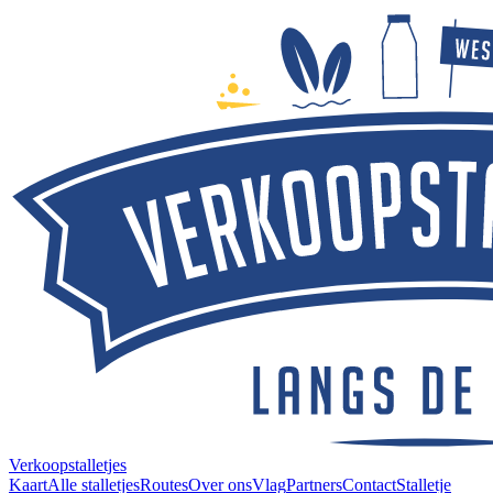
Verkoopstalletjes
Kaart
Alle stalletjes
Routes
Over ons
Vlag
Partners
Contact
Stalletje