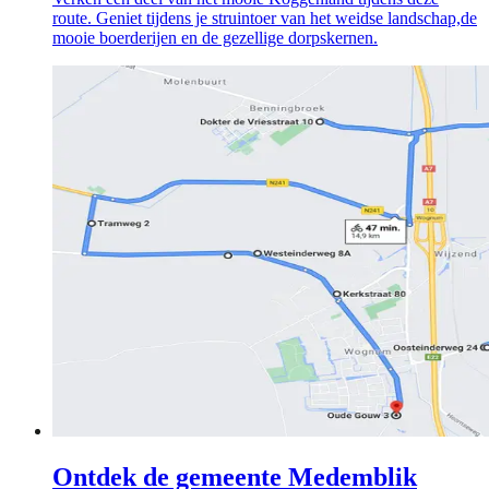
route. Geniet tijdens je struintoer van het weidse landschap,de
mooie boerderijen en de gezellige dorpskernen.
Ontdek de gemeente Medemblik