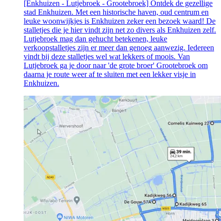
[Enkhuizen - Lutjebroek - Grootebroek] Ontdek de gezellige
stad Enkhuizen. Met een historische haven, oud centrum en
leuke woonwijkjes is Enkhuizen zeker een bezoek waard! De
stalletjes die je hier vindt zijn net zo divers als Enkhuizen zelf.
Lutjebroek mag dan gehucht betekenen, leuke
verkoopstalletjes zijn er meer dan genoeg aanwezig. Iedereen
vindt bij deze stalletjes wel wat lekkers of moois. Van
Lutjebroek ga je door naar 'de grote broer' Grootebroek om
daarna je route weer af te sluiten met een lekker visje in
Enkhuizen.