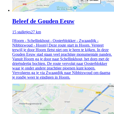
Beleef de Gouden Eeuw
15
stalletjes
27
km
[Hoorn - Schellinkhout - Oosterblokker - Zwaagdijk -
Nibbixwoud - Hoorn] Deze route start in Hoorn. Vergeet
terwijl je door Hoorn fietst niet om je heen te kijken. In deze
Gouden Eeuw stad staan veel prachtige monumentale panden.
Vanuit Hoorn ga je door naar Schellinkhout, het dorp met de
drieëndertig bochten. De route vervolgt naar Oosterblokker
waar je onder andere prachtige pioenen kunt kopen.
Vervolgens ga je via Zwaagdijk naar Nibbixwoud om daarna
je rondje weer te eindigen in Hoorn.