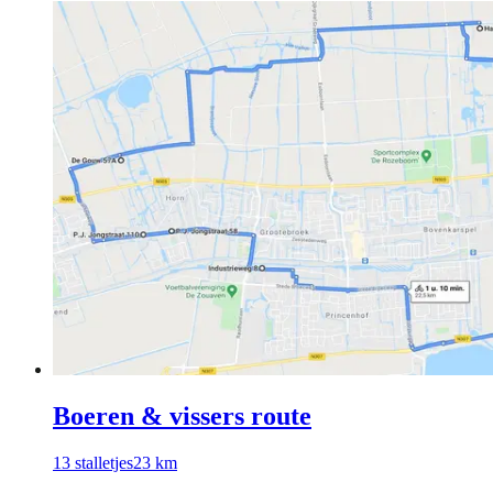
Boeren & vissers route
13
stalletjes
23
km