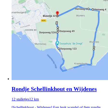
Rondje Schellinkhout en Wijdenes
12
stalletjes
12
km
[Schellinkhout - Wijdenes] Een leuk wandel of fiets rondje