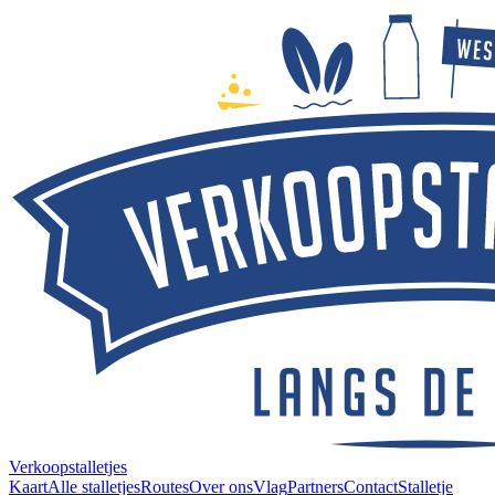
Verkoopstalletjes
Kaart
Alle stalletjes
Routes
Over ons
Vlag
Partners
Contact
Stalletje