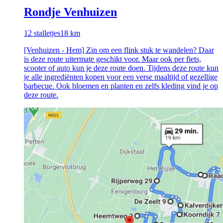
Rondje Venhuizen
12
stalletjes
18
km
[Venhuizen - Hem] Zin om een flink stuk te wandelen? Daar
is deze route uitermate geschikt voor. Maar ook per fiets,
scooter of auto kun je deze route doen. Tijdens deze route kun
je alle ingrediënten kopen voor een verse maaltijd of gezellige
barbecue. Ook bloemen en planten en zelfs kleding vind je op
deze route.