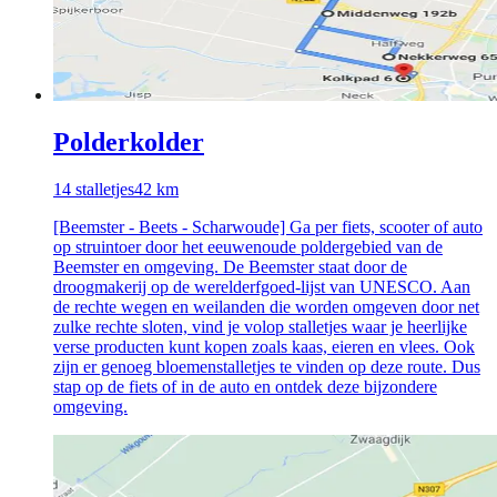
Polderkolder
14
stalletjes
42
km
[Beemster - Beets - Scharwoude] Ga per fiets, scooter of auto
op struintoer door het eeuwenoude poldergebied van de
Beemster en omgeving. De Beemster staat door de
droogmakerij op de werelderfgoed-lijst van UNESCO. Aan
de rechte wegen en weilanden die worden omgeven door net
zulke rechte sloten, vind je volop stalletjes waar je heerlijke
verse producten kunt kopen zoals kaas, eieren en vlees. Ook
zijn er genoeg bloemenstalletjes te vinden op deze route. Dus
stap op de fiets of in de auto en ontdek deze bijzondere
omgeving.