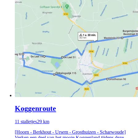
Koggenroute
11
stalletjes
29
km
[Hoorn - Berkhout - Ursem - Grosthuizen - Scharwoude]
Verken een deel van het mooie Koggenland tijdens deze