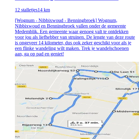
12
stalletjes
14
km
[Wognum - Nibbixwoud - Benningbroek] Wognum,
Nibbixwoud en Benningbroek vallen onder de gemeente
Medemblik. Een gemeente waar genoeg valt te ontdekken
voor jou als liefhebber van struinen. De lengte van deze route
is ongeveer 14 kilometer, dus ook zeker geschikt voor als je
een flinke wandeling wilt maken. Trek je wandelschoenen
aan, ga op pad en geniet!